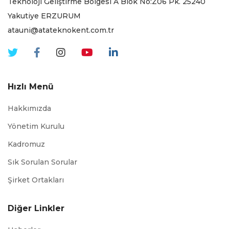
Teknoloji Geliştirme Bölgesi A Blok No:Z06 Pk. 25240
Yakutiye ERZURUM
atauni@atateknokent.com.tr
Hızlı Menü
Hakkımızda
Yönetim Kurulu
Kadromuz
Sık Sorulan Sorular
Şirket Ortakları
Diğer Linkler