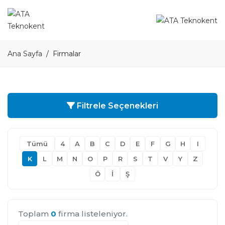
Ana Sayfa
Firmalar
Filtrele Seçenekleri
Tümü
4
A
B
C
D
E
F
G
H
I
K
L
M
N
O
P
R
S
T
V
Y
Z
Ö
İ
Ş
Toplam
0
firma listeleniyor.