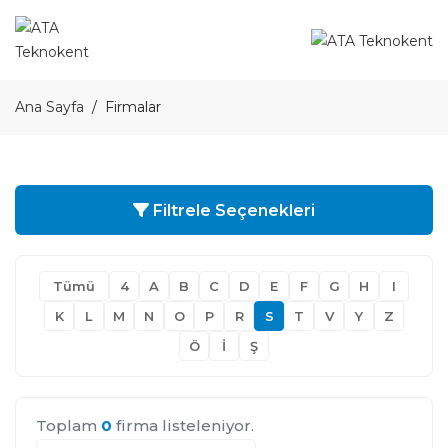
Ana Sayfa
Firmalar
Filtrele Seçenekleri
Tümü
4
A
B
C
D
E
F
G
H
I
K
L
M
N
O
P
R
S
T
V
Y
Z
Ö
İ
Ş
Toplam
0
firma listeleniyor.