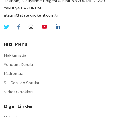
Teknoloji Geliştirme Bölgesi A Blok No:Z06 Pk. 25240
Yakutiye ERZURUM
atauni@atateknokent.com.tr
Hızlı Menü
Hakkımızda
Yönetim Kurulu
Kadromuz
Sık Sorulan Sorular
Şirket Ortakları
Diğer Linkler