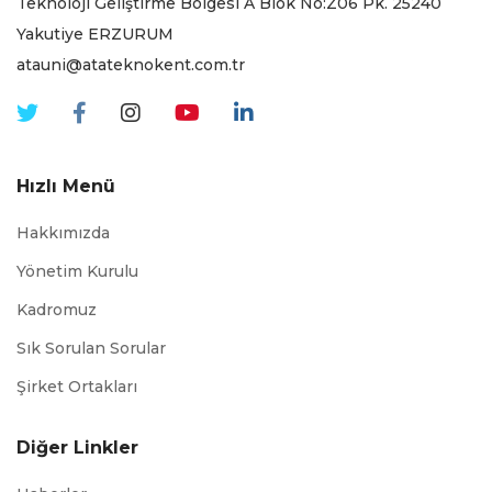
Teknoloji Geliştirme Bölgesi A Blok No:Z06 Pk. 25240
Yakutiye ERZURUM
atauni@atateknokent.com.tr
Hızlı Menü
Hakkımızda
Yönetim Kurulu
Kadromuz
Sık Sorulan Sorular
Şirket Ortakları
Diğer Linkler