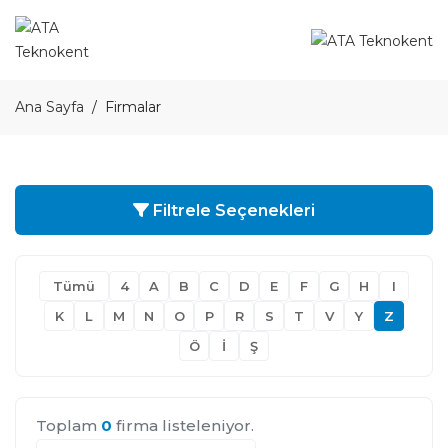
Ana Sayfa
Firmalar
Filtrele Seçenekleri
Tümü
4
A
B
C
D
E
F
G
H
I
K
L
M
N
O
P
R
S
T
V
Y
Z
Ö
İ
Ş
Toplam
0
firma listeleniyor.