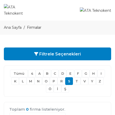
Ana Sayfa
Firmalar
Filtrele Seçenekleri
Tümü
4
A
B
C
D
E
F
G
H
I
K
L
M
N
O
P
R
S
T
V
Y
Z
Ö
İ
Ş
Toplam
0
firma listeleniyor.