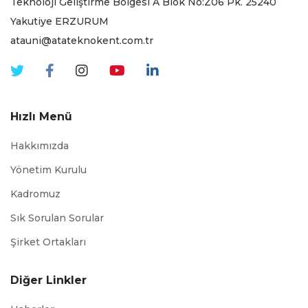
Teknoloji Geliştirme Bölgesi A Blok No:Z06 Pk. 25240
Yakutiye ERZURUM
atauni@atateknokent.com.tr
Hızlı Menü
Hakkımızda
Yönetim Kurulu
Kadromuz
Sık Sorulan Sorular
Şirket Ortakları
Diğer Linkler