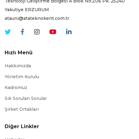
Teknoloji Geliştirme Bölgesi A Blok No:Z06 Pk. 25240
Yakutiye ERZURUM
atauni@atateknokent.com.tr
Hızlı Menü
Hakkımızda
Yönetim Kurulu
Kadromuz
Sık Sorulan Sorular
Şirket Ortakları
Diğer Linkler