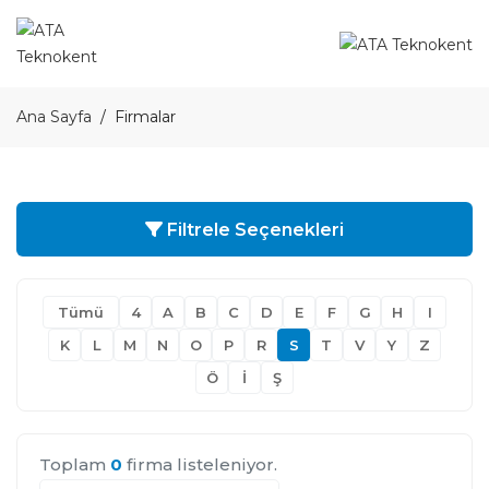
Ana Sayfa
Firmalar
Filtrele Seçenekleri
Tümü
4
A
B
C
D
E
F
G
H
I
K
L
M
N
O
P
R
S
T
V
Y
Z
Ö
İ
Ş
Toplam
0
firma listeleniyor.