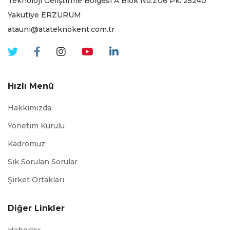
Teknoloji Geliştirme Bölgesi A Blok No:Z06 Pk. 25240
Yakutiye ERZURUM
atauni@atateknokent.com.tr
Hızlı Menü
Hakkımızda
Yönetim Kurulu
Kadromuz
Sık Sorulan Sorular
Şirket Ortakları
Diğer Linkler