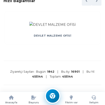
Hızlı Bağlantılar
DEVLET MALZEME OFİSİ
Ziyaretçi Sayıları :
Bugün:
1842
|
Bu Ay:
16901
|
Bu Yıl:
455144
|
Toplam:
455144
Kullanım Şartları
Gizlilik Politikası
Çerez Politikası
©
2026 Ata Teknokent Tüm Hakları Saklıdır.
Anasayfa
Başvuru
Fikrim var
İletişim