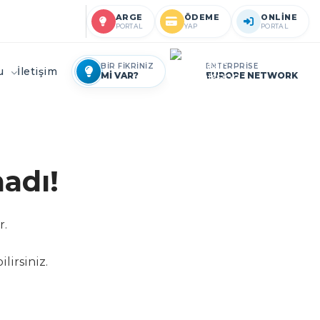
ARGE
ÖDEME
ONLİNE
PORTAL
YAP
PORTAL
BİR FİKRİNİZ
ENTERPRİSE
ru
İletişim
Mİ VAR?
EUROPE NETWORK
adı!
r.
lirsiniz.