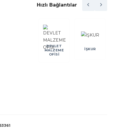
Hızlı Bağlantılar
DEVLET
DEİK
İŞKUR
KOSGE
MALZEME
OFİSİ
53361