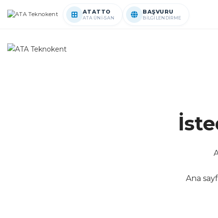
ATATTO
BAŞVURU
ATA ÜNİ-SAN
BİLGİLENDİRME
İst
A
Ana sayf