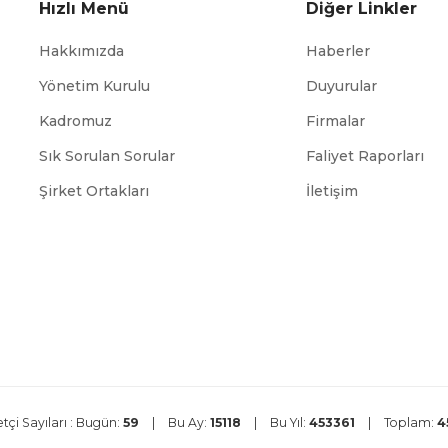
Hızlı Menü
Diğer Linkler
Hakkımızda
Haberler
Yönetim Kurulu
Duyurular
Kadromuz
Firmalar
Sık Sorulan Sorular
Faliyet Raporları
ABİGEM
TÜİK
Şirket Ortakları
İletişim
tçi Sayıları :
Bugün:
59
|
Bu Ay:
15118
|
Bu Yıl:
453361
|
Toplam:
4