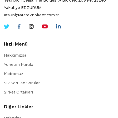
Teknoloji Geliştirme Bölgesi A Blok No:Z06 Pk. 25240
Yakutiye ERZURUM
atauni@atateknokent.com.tr
Hızlı Menü
Hakkımızda
Yönetim Kurulu
Kadromuz
Sık Sorulan Sorular
Şirket Ortakları
Diğer Linkler