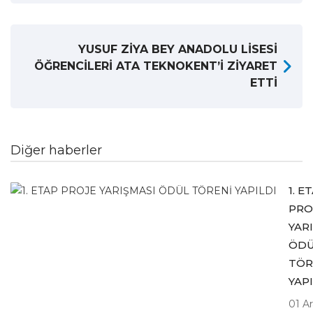
YUSUF ZİYA BEY ANADOLU LİSESİ
ÖĞRENCİLERİ ATA TEKNOKENT’İ ZİYARET
ETTİ
Diğer haberler
1. E
PRO
YAR
ÖD
TÖR
YAP
01 Ar