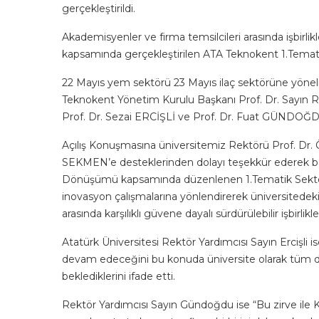
gerçekleştirildi.
Akademisyenler ve firma temsilcileri arasında işbirlikle
kapsamında gerçekleştirilen ATA Teknokent 1.Tematik
22 Mayıs yem sektörü 23 Mayıs ilaç sektörüne yöneli
Teknokent Yönetim Kurulu Başkanı Prof. Dr. Sayın 
Prof. Dr. Sezai ERCİŞLİ ve Prof. Dr. Fuat GÜNDOĞDU
Açılış Konuşmasına üniversitemiz Rektörü Prof. 
SEKMEN’e desteklerinden dolayı teşekkür ederek başl
Dönüşümü kapsamında düzenlenen 1.Tematik Sektörler Z
inovasyon çalışmalarına yönlendirerek üniversitedeki
arasında karşılıklı güvene dayalı sürdürülebilir işbirl
Atatürk Üniversitesi Rektör Yardımcısı Sayın Ercişli 
devam edeceğini bu konuda üniversite olarak tüm de
beklediklerini ifade etti.
Rektör Yardımcısı Sayın Gündoğdu ise “Bu zirve ile K