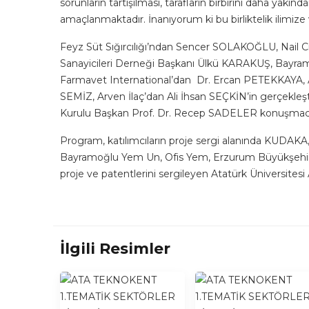
sorunların tartışılması, tarafların birbirini daha yakında
amaçlanmaktadır. İnanıyorum ki bu birliktelik ilimize 
Feyz Süt Sığırcılığı’ndan Sencer SOLAKOĞLU, Nail 
Sanayicileri Derneği Başkanı Ülkü KARAKUŞ, Bay
Farmavet International’dan Dr. Ercan PETEKKAYA,
SEMİZ, Arven İlaç’dan Ali İhsan SEÇKİN’in gerçekleş
Kurulu Başkan Prof. Dr. Recep SADELER konuşmacıla
Program, katılımcıların proje sergi alanında KUD
Bayramoğlu Yem Un, Ofis Yem, Erzurum Büyükşehir B
proje ve patentlerini sergileyen Atatürk Üniversites
İlgili Resimler