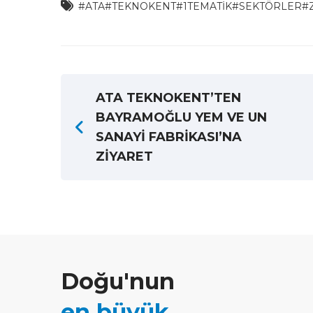
#ATA
#TEKNOKENT
#1TEMATİK
#SEKTÖRLER
#
ATA TEKNOKENT’TEN
BAYRAMOĞLU YEM VE UN
SANAYİ FABRİKASI’NA
ZİYARET
Doğu'nun
en büyük