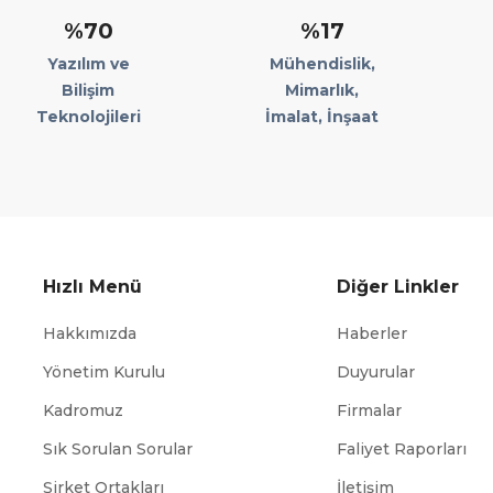
%70
%17
Yazılım ve
Mühendislik,
Bilişim
Mimarlık,
Teknolojileri
İmalat, İnşaat
Hızlı Menü
Diğer Linkler
Hakkımızda
Haberler
Yönetim Kurulu
Duyurular
Kadromuz
Firmalar
Sık Sorulan Sorular
Faliyet Raporları
ABİGEM
TÜİK
Şirket Ortakları
İletişim