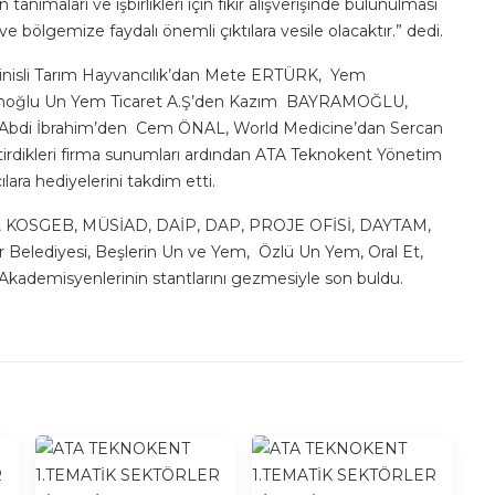
n tanımaları ve işbirlikleri için fikir alışverişinde bulunulması
ve bölgemize faydalı önemli çıktılara vesile olacaktır.” dedi.
Cinisli Tarım Hayvancılık’dan Mete ERTÜRK, Yem
ramoğlu Un Yem Ticaret A.Ş’den Kazım BAYRAMOĞLU,
 Abdi İbrahim’den Cem ÖNAL, World Medicine’dan Sercan
tirdikleri firma sunumları ardından ATA Teknokent Yönetim
ra hediyelerini takdim etti.
AKA, KOSGEB, MÜSİAD, DAİP, DAP, PROJE OFİSİ, DAYTAM,
elediyesi, Beşlerin Un ve Yem, Özlü Un Yem, Oral Et,
i Akademisyenlerinin stantlarını gezmesiyle son buldu.