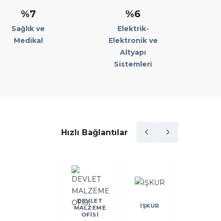
%7
%6
Sağlık ve
Elektrik-
Medikal
Elektronik ve
Altyapı
Sistemleri
Hızlı Bağlantılar
DEVLET
DEİK
İŞKUR
KOSGE
MALZEME
OFİSİ