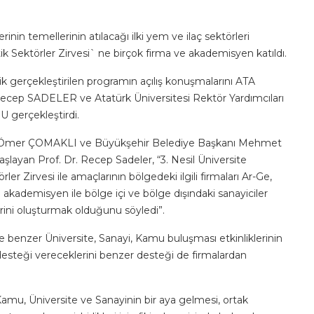
rinin temellerinin atılacağı ilki yem ve ilaç sektörleri
 Sektörler Zirvesi` ne birçok firma ve akademisyen katıldı.
k gerçekleştirilen programın açılış konuşmalarını ATA
Recep SADELER ve Atatürk Üniversitesi Rektör Yardımcıları
 gerçekleştirdi.
Dr. Ömer ÇOMAKLI ve Büyükşehir Belediye Başkanı Mehmet
ayan Prof. Dr. Recep Sadeler, “3. Nesil Üniversite
irvesi ile amaçlarının bölgedeki ilgili firmaları Ar-Ge,
 akademisyen ile bölge içi ve bölge dışındaki sanayiciler
iklerini oluşturmak olduğunu söyledi”.
ise benzer Üniversite, Sanayi, Kamu buluşması etkinliklerinin
steği vereceklerini benzer desteği de firmalardan
amu, Üniversite ve Sanayinin bir aya gelmesi, ortak