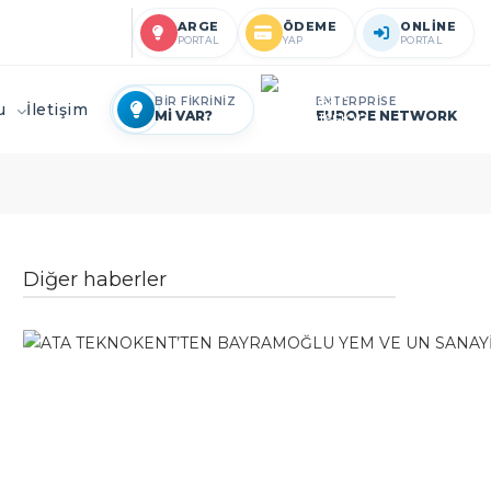
ARGE
ÖDEME
ONLİNE
PORTAL
YAP
PORTAL
BİR FİKRİNİZ
ENTERPRİSE
ru
İletişim
Mİ VAR?
EUROPE NETWORK
Diğer haberler