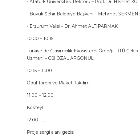
- Atatürk Üniversitesi Rektörü – Prof. Dr. Hikmet 
- Büyük Şehir Belediye Başkanı – Mehmet SEKME
- Erzurum Valisi – Dr. Ahmet ALTIPARMAK
10.00 – 10.15
Türkiye de Girişimcilik Ekosistemi Örneği – İTÜ Çek
Uzmanı – Gül ÖZAL ARGÖNÜL
10.15 – 11.00
Ödül Töreni ve Plaket Takdimi
11.00 – 12.00
Kokteyl
12.00 - …..
Proje sergi alanı gezisi