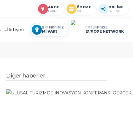
ARGE
ÖDEME
ONLİNE
PORTAL
YAP
PORTAL
BİR FİKRİNİZ
ENTERPRİSE
ru
İletişim
Mİ VAR?
EUROPE NETWORK
Diğer haberler