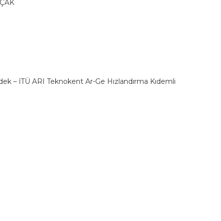
KOÇAK
N
irdek – İTÜ ARI Teknokent Ar-Ge Hızlandırma Kıdemli