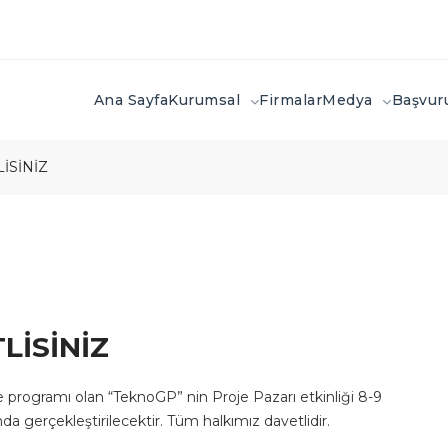
Ana Sayfa
Kurumsal
Firmalar
Medya
Başvu
İSİNİZ
LİSİNİZ
programı olan “TeknoGP” nin Proje Pazarı etkinliği 8-9
a gerçekleştirilecektir. Tüm halkımız davetlidir.