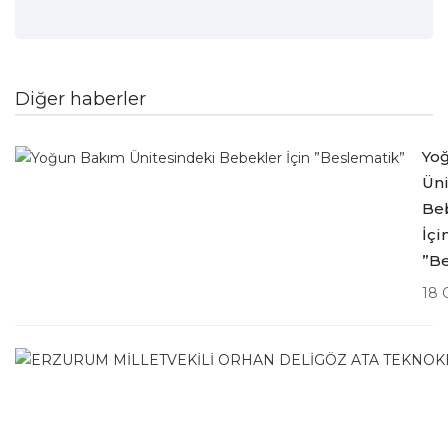
Diğer haberler
Yo
Üni
Be
İçi
”B
18 