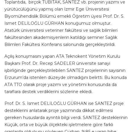
Toplantıda, birçok TÜBİTAK, SANTEZ vb. projenin yazımı ve
yürütücülüğünü yapmış olan İzmir Ege Üniversitesi
Biyomühendislik Bölümü emekli Öğretim üyesi Prof. Dr. S.
İsmet DELİLOĞLU GÜRHAN konuğumuz olmuştur.
Atatürk üniversitesi veteriner fakültesi ve sağlık bilimleri
fakültesinden akademisyenlerin katıldığı seminer Sağlık
Bilimleri Fakültesi Konferans salonunda gerçekleştirildi.
Açılış konuşmasını yapan ATA Teknokent Yönetim Kurulu
Başkanı Prof. Dr. Recep SADELER üniversite sanayi
işbirliğinde gerçekleştirilebilen SANTEZ projelerinin sayısının
Erzurum’da istenilen düzeyde olmadığını belirtti. Bu konuda
ATA TTO olarak proje yazımı ve yönetimi konusunda da
taraflara destek verdiklerini sözlerine ekledi.
Prof. Dr. S. İsmet DELİLOĞLU GÜRHAN ise SANTEZ proje
desteklerini anlatarak proje yazımında dikkat edilmesi
gereken hususlarda ayrıntılı bilgi verdi. SANTEZ desteklerinin
Küçük, orta ve büyük ölçekteki işletmelere göre farklı
oranlarda olduğunu söyleyen Gürhan, %85 e varan hibe