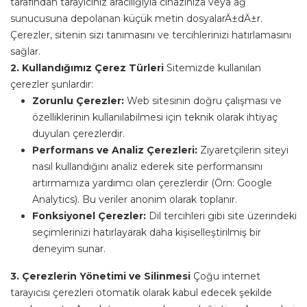
tarafından tarayıcınız aracılığıyla cihazınıza veya ağ
sunucusuna depolanan küçük metin dosyalarÄ±dÄ±r.
Çerezler, sitenin sizi tanımasını ve tercihlerinizi hatırlamasını
sağlar.
2. Kullandığımız Çerez Türleri
Sitemizde kullanılan
çerezler şunlardır:
Zorunlu Çerezler:
Web sitesinin doğru çalışması ve
özelliklerinin kullanılabilmesi için teknik olarak ihtiyaç
duyulan çerezlerdir.
Performans ve Analiz Çerezleri:
Ziyaretçilerin siteyi
nasıl kullandığını analiz ederek site performansını
artırmamıza yardımcı olan çerezlerdir (Örn: Google
Analytics). Bu veriler anonim olarak toplanır.
Fonksiyonel Çerezler:
Dil tercihleri gibi site üzerindeki
seçimlerinizi hatırlayarak daha kişiselleştirilmiş bir
deneyim sunar.
3. Çerezlerin Yönetimi ve Silinmesi
Çoğu internet
tarayıcısı çerezleri otomatik olarak kabul edecek şekilde